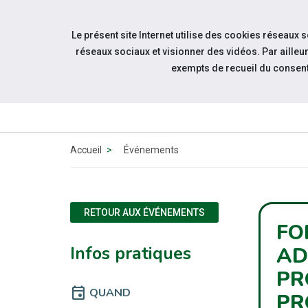
Accéder à notre page Linkedin
Aller à la navigation
Le présent site Internet utilise des cookies réseaux 
Aller au contenu
réseaux sociaux et visionner des vidéos. Par aill
exempts de recueil du consen
Accueil
Événements
RETOUR AUX ÉVÉNEMENTS
FO
Infos pratiques
AD
PR
event
QUAND
PR