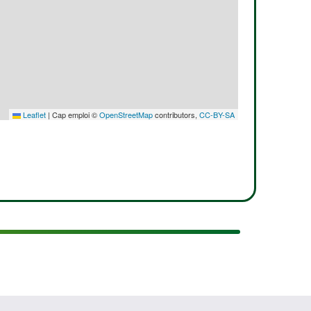
Leaflet
|
Cap emploi ©
OpenStreetMap
contributors,
CC-BY-SA