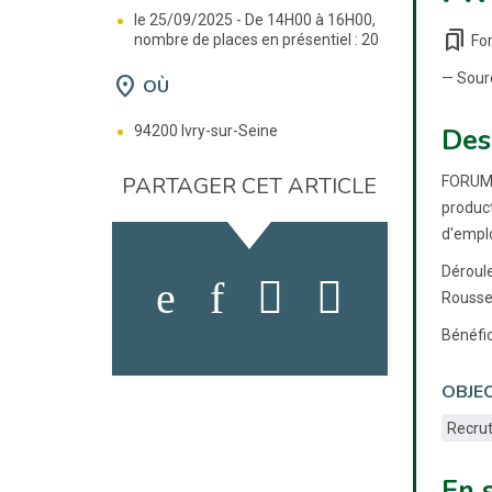
le 25/09/2025 -
De 14H00 à 16H00,
bookmarks
nombre de places en présentiel : 20
Fo
— Sour
location_on
OÙ
94200 Ivry-sur-Seine
Des
PARTAGER CET ARTICLE
FORUM D
product
d'emplo
Déroul
Roussea
Bénéfic
OBJEC
Recru
En 