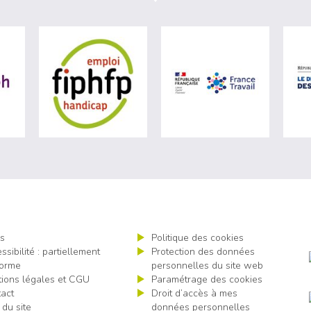
ère du travail (nouvelle fenêtre)
visiter les site de Agefiph (nouvelle fenêtre)
visiter les site de Fiphfp (nouvelle fenêt
visiter les 
s
Politique des cookies
ssibilité : partiellement
Protection des données
orme
personnelles du site web
ions légales et CGU
Paramétrage des cookies
act
Droit d’accès à mes
 du site
données personnelles