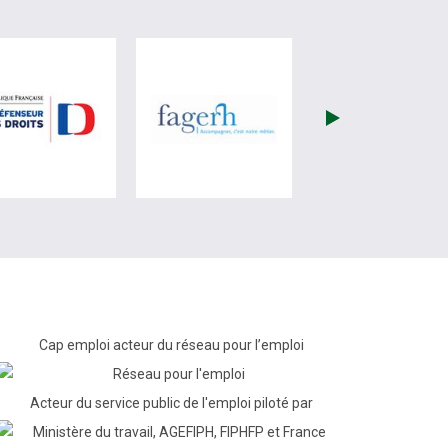
re)
site de France Travail (nouvelle fenêtre)
visiter les site de Défenseur des droits (nouvelle fenêtr
visiter les site de Fagerh (
Cap emploi acteur du réseau pour l’emploi
Acteur du service public de l'emploi piloté par