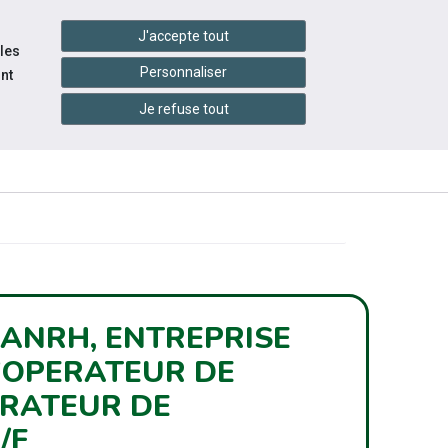
settings_accessibility
tes du réseau
Accessibilité
J'accepte tout
 les
Personnaliser
nt
Je refuse tout
INFOS
ITÉS
ÉVÉNEMENTS
PRATIQUES
ANRH, ENTREPRISE
'OPERATEUR DE
ERATEUR DE
/F