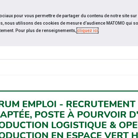
travel_explore
Si
sociaux pour vous permettre de partager du contenu de notre site sur
eurs, nous utilisons des cookies de mesure d’audience MATOMO qui so
tement. Pour plus de renseignements,
cliquez ici
.
QUI SOMMES-
ACTUAL
NOUS ?
RUM EMPLOI - RECRUTEMENT 
APTÉE, POSTE À POURVOIR D
ODUCTION LOGISTIQUE & OP
ODUCTION EN ESPACE VERT H