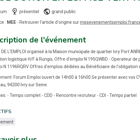
nest_cam_indoor
public
rum
présentiel
grand public
ce :
MEE
- Retrouver l'article d'origine sur
mesevenementsemploi.francet
cription de l'événement
E L'EMPLOI organisé à la Maison municipale de quartier Ivry Port ANRH 
ion logistique H/F à Rungis, Offre d'emploi N 195QWBD - Operateur de p
i N 1196RQRV Offres d'emplois dédiées au Bénéficiaire de l'obligation 
ement: Forum Emploi ouvert de 14h00 à 16h00 Se présenter avec vos C
u, 94200 Ivry sur Seine.
es: - Temps complet - CDD - Rencontre recruteur - CDI - Temps partiel
TIFS
tement
savoir plus