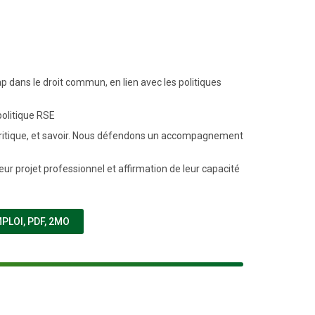
p dans le droit commun, en lien avec les politiques
politique RSE
it critique, et savoir. Nous défendons un accompagnement
ur projet professionnel et affirmation de leur capacité
(NOUVELLE FENÊTRE)
MPLOI
,
PDF, 2MO