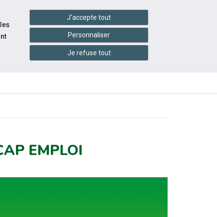
settings_accessibility
tes du réseau
Accessibilité
J'accepte tout
 les
Personnaliser
nt
Je refuse tout
INFOS
ITÉS
ÉVÉNEMENTS
PRATIQUES
CAP EMPLOI