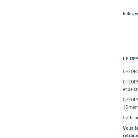
Enfin, 
LE RÉ
CHEOPS 
CHEOPS 
et de s
CHEOPS 
15 mem
Cette o
Vous êt
retrait