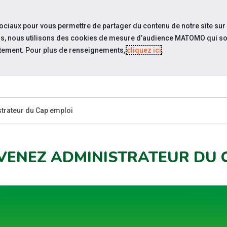
travel_explore
Si
sociaux pour vous permettre de partager du contenu de notre site sur
eurs, nous utilisons des cookies de mesure d’audience MATOMO qui so
tement. Pour plus de renseignements,
cliquez ici
.
QUI SOMMES-
ACTUAL
NOUS ?
trateur du Cap emploi
VENEZ ADMINISTRATEUR DU 