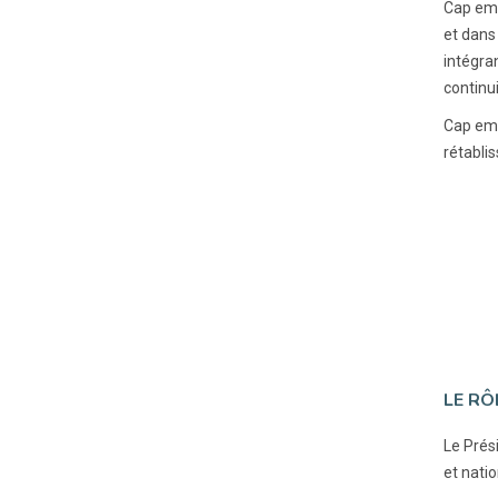
Cap emp
et dans
intégra
continui
Cap emp
rétabli
LE RÔ
Le Prési
et natio