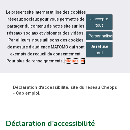
Accéder à notre page Linkedin
Aller à la navigation
Le présent site Internet utilise des cookies
Aller au contenu
J'accepte
réseaux sociaux pour vous permettre de
tout
partager du contenu de notre site sur les
réseaux sociaux et visionner des vidéos.
Personnaliser
Par ailleurs, nous utilisons des cookies
Je refuse
de mesure d’audience MATOMO qui sont
Pied de page
tout
exempts de recueil du consentement.
ACCESSIBILITÉ : PARTIELLEMENT
Pour plus de renseignements,
cliquez ici
.
CONFORME
Déclaration d'accessibilité, site du réseau Cheops
- Cap emploi.
Déclaration d’accessibilité